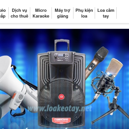
kéo
Dịch vụ
Micro
Máy trợ
Phụ kiện
Loa cầm
cấp
cho thuê
Karaoke
giảng
loa
tay