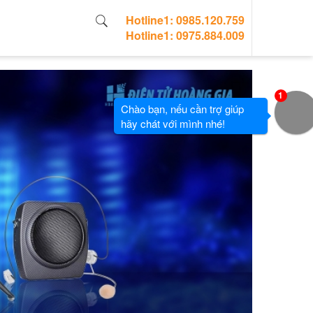
Hotline1: 0985.120.759
Hotline1: 0975.884.009
1
Chào bạn, nếu cần trợ giúp
hãy chát với mình nhé!