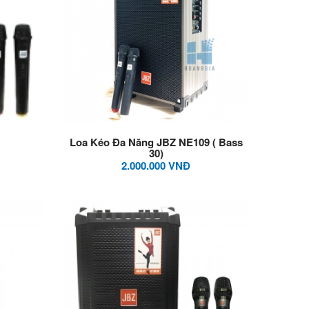
Loa Kéo Đa Năng JBZ NE109 ( Bass
30)
2.000.000 VNĐ