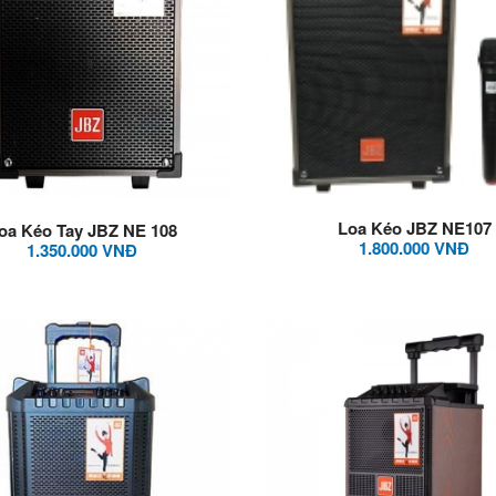
Loa Kéo JBZ NE107
oa Kéo Tay JBZ NE 108
1.800.000 VNĐ
1.350.000 VNĐ